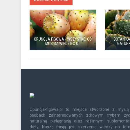
OPUNCJA FIGOWA - WSZYSTKO, CO
BOTANIKA
MUSISZ WIEDZIEĆ O...
GATUNKI
Opuncja-figowa.pl to miejsce stworzone z myślą
osobach zainteresowanych zdrowym trybem życi
naturalną pielęgnacją oraz roślinnymi suplementa
diety. Naszą misją jest szerzenie wiedzy na tem