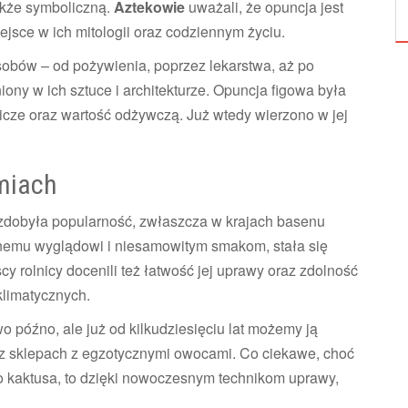
także symboliczną.
Aztekowie
uważali, że opuncja jest
HISTORIA I BOTANIKA
jsce w ich mitologii oraz codziennym życiu.
obów – od pożywienia, poprzez lekarstwa, aż po
iony w ich sztuce i architekturze. Opuncja figowa była
cze oraz wartość odżywczą. Już wtedy wierzono w jej
miach
 zdobyła popularność, zwłaszcza w krajach basenu
emu wyglądowi i niesamowitym smakom, stała się
 rolnicy docenili też łatwość jej uprawy oraz zdolność
limatycznych.
 późno, ale już od kilkudziesięciu lat możemy ją
az sklepach z egzotycznymi owocami. Co ciekawe, choć
go kaktusa, to dzięki nowoczesnym technikom uprawy,