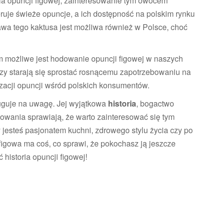
la opuncji figowej, zainteresowanie tym owocem
ruje świeże opuncje, a ich dostępność na polskim rynku
awa tego kaktusa jest możliwa również w Polsce, choć
 możliwe jest hodowanie opuncji figowej w naszych
rzy starają się sprostać rosnącemu zapotrzebowaniu na
yzacji opuncji wśród polskich konsumentów.
ługuje na uwagę. Jej wyjątkowa
historia
, bogactwo
owania sprawiają, że warto zainteresować się tym
 jesteś pasjonatem kuchni, zdrowego stylu życia czy po
figowa ma coś, co sprawi, że pokochasz ją jeszcze
historia opuncji figowej!