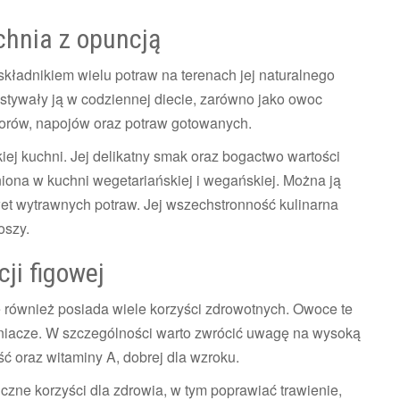
chnia z opuncją
kładnikiem wielu potraw na terenach jej naturalnego
tywały ją w codziennej diecie, zarówno jako owoc
worów, napojów oraz potraw gotowanych.
iej kuchni. Jej delikatny smak oraz bogactwo wartości
niona w kuchni wegetariańskiej i wegańskiej. Można ją
et wytrawnych potraw. Jej wszechstronność kulinarna
oszy.
ji figowej
 również posiada wiele korzyści zdrowotnych. Owoce te
eniacze. W szczególności warto zwrócić uwagę na wysoką
 oraz witaminy A, dobrej dla wzroku.
czne korzyści dla zdrowia, w tym poprawiać trawienie,