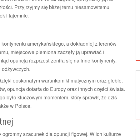
eszłości. Przyjrzyjmy się bliżej temu niesamowitemu
k i tajemnic.
z kontynentu amerykańskiego, a dokładniej z terenów
temu, miejscowe plemiona zaczęły ją uprawiać i
ąd opuncja rozprzestrzeniła się na inne kontynenty,
i odżywczych.
 dzięki doskonałym warunkom klimatycznym oraz glebie.
w, opuncja dotarła do Europy oraz innych części świata.
o było kluczowym momentem, który sprawił, że dziś
kże w Polsce.
tnej
JAK WPROWADZIĆ OPUNCJĘ FIGOWĄ DO
ły ogromny szacunek dla opuncji figowej. W ich kulturze
DIETY...