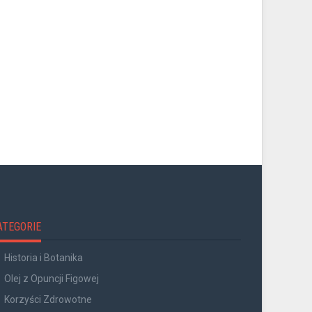
ATEGORIE
Historia i Botanika
Olej z Opuncji Figowej
Korzyści Zdrowotne