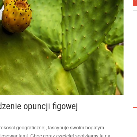
dzenie opuncji figowej
rokości geograficznej, fascynuje swoim bogatym
tosowaniami. Choć coraz częściej spotykamy ją na