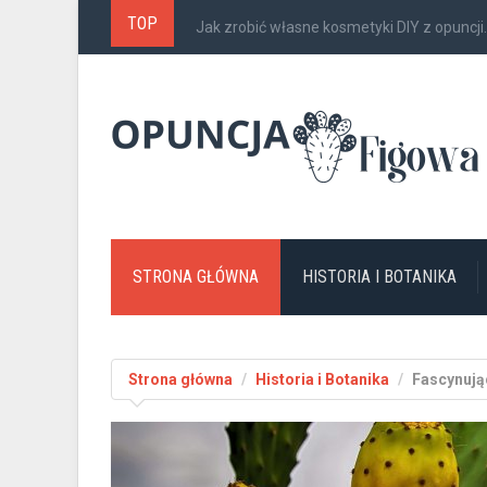
TOP
Jak zrobić własne kosmetyki DIY z opuncji..
STRONA GŁÓWNA
HISTORIA I BOTANIKA
Strona główna
Historia i Botanika
Fascynując