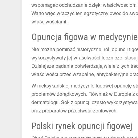
wspomagać odchudzanie dzięki właściwościom d
Warto więc włączyć ten egzotyczny owoc do swoje
właściwościami.
Opuncja figowa w medycynie
Nie można pominąć historycznej roli opuncji fig
wykorzystywały jej właściwości lecznicze, stosu
Dzisiejsze badania potwierdzają wiele z tych t
właściwości przeciwzapalne, antybakteryjne ora
W meksykańskiej medycynie ludowej opuncję stos
problemów żołądkowych. Również w Europie z c
dermatologii. Sok z opuncji często wykorzystyw
oraz preparatów przeciwstarzeniowych.
Polski rynek opuncji figowej