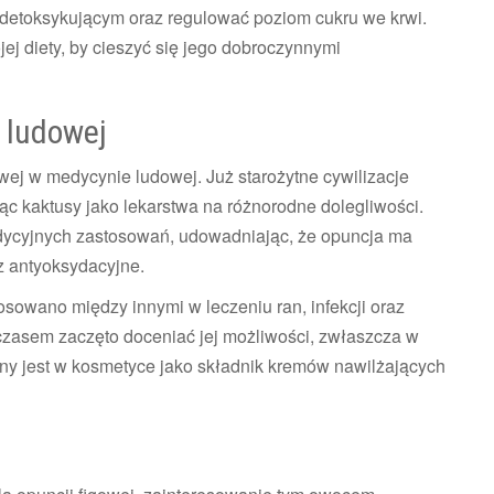
etoksykującym oraz regulować poziom cukru we krwi.
j diety, by cieszyć się jego dobroczynnymi
 ludowej
owej w medycynie ludowej. Już starożytne cywilizacje
jąc kaktusy jako lekarstwa na różnorodne dolegliwości.
radycyjnych zastosowań, udowadniając, że opuncja ma
z antyoksydacyjne.
owano między innymi w leczeniu ran, infekcji oraz
zasem zaczęto doceniać jej możliwości, zwłaszcza w
any jest w kosmetyce jako składnik kremów nawilżających