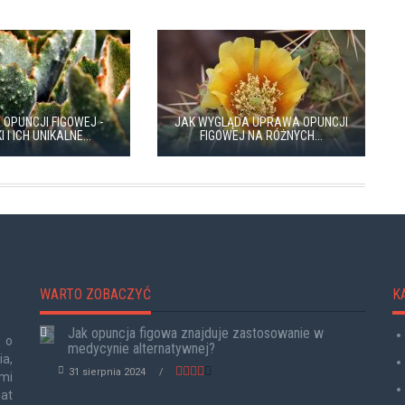
 OPUNCJI FIGOWEJ -
JAK WYGLĄDA UPRAWA OPUNCJI
 I ICH UNIKALNE...
FIGOWEJ NA RÓŻNYCH...
WARTO ZOBACZYĆ
K
Jak opuncja figowa znajduje zastosowanie w
 o
medycynie alternatywnej?
a,
31 sierpnia 2024
mi
at