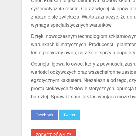
Choć Polska nie jest naturalnym środowiskiem d
systematycznie rośnie. Coraz więcej sklepów ofe
znacznie się zwiększa. Warto zaznaczyć, że upr
wymaga specjalistycznych warunków.
Dzięki nowoczesnym technologiom szklarniowym
warunkach klimatycznych. Producenci i plantato
ten egzotyczny owoc, co z kolei sprzyja popular
Opuncja figowa to owoc, który z pewnością zas
wartości odżywczych oraz wszechstronne zastos
egzotycznym kaktusem. Niezależnie od tego, czy
prostu ciekawych faktów historycznych, opuncja 
bardziej. Sprawdź sam, jak fascynująca może być 
Facebook
Twitter
ZOBACZ RÓWNIEŻ