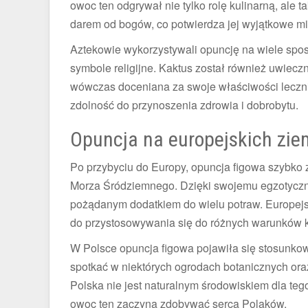
owoc ten odgrywał nie tylko rolę kulinarną, ale 
darem od bogów, co potwierdza jej wyjątkowe mie
Aztekowie wykorzystywali opuncję na wiele spos
symbole religijne. Kaktus został również uwieczn
wówczas doceniana za swoje właściwości leczni
zdolność do przynoszenia zdrowia i dobrobytu.
Opuncja na europejskich zie
Po przybyciu do Europy, opuncja figowa szybko
Morza Śródziemnego. Dzięki swojemu egzotyczn
pożądanym dodatkiem do wielu potraw. Europejscy
do przystosowywania się do różnych warunków k
W Polsce opuncja figowa pojawiła się stosunkowo
spotkać w niektórych ogrodach botanicznych or
Polska nie jest naturalnym środowiskiem dla te
owoc ten zaczyna zdobywać serca Polaków.