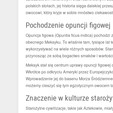
polskich stołach, jej historia sięga dalekiej prz
owocowi, który kryje w sobie mnóstwo ciekawoste
Pochodzenie opuncji figowej
Opuncja figowa (Opuntia ficus-indica) pochodzi 
obecnego Meksyku. To właśnie tam, tysiące lat 
wykorzystywać na wiele różnych sposobów. Stamt
przynosząc ze sobą bogactwo smaków i wartośc
Meksyk stał się centrum uprawy opuncji figowej
Wkrótce po odkryciu Ameryki przez Europejczykó
Wprowadzenie jej do basenu Morza Śródziemneg
możemy cieszyć się tym egzotycznym owocem ta
Znaczenie w kulturze staroży
Starożytne cywilizacje, takie jak Aztekowie, mia