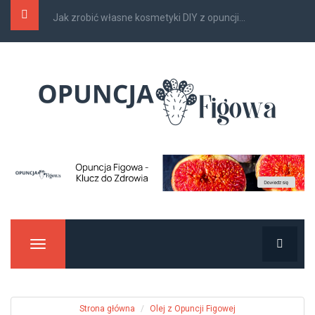
Czy opuncja figowa pomaga w odchudzaniu?
Manu
Strona główna
Olej z Opuncji Figowej