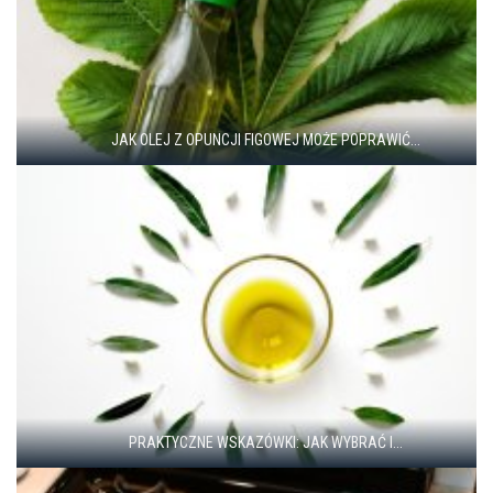
JAK OLEJ Z OPUNCJI FIGOWEJ MOŻE POPRAWIĆ...
PRAKTYCZNE WSKAZÓWKI: JAK WYBRAĆ I...