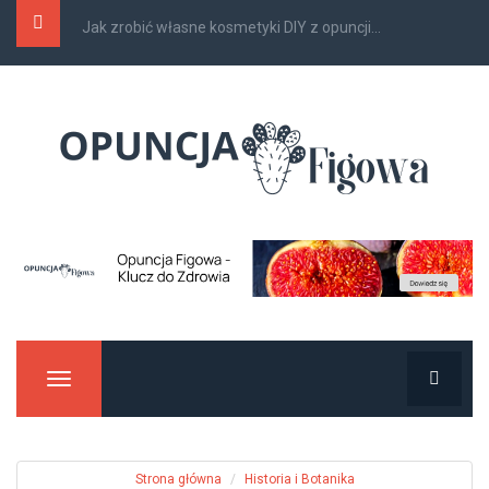
Jak zrobić własne kosmetyki DIY z opuncji...
Manu
Strona główna
Historia i Botanika